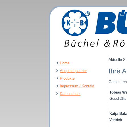
Aktuelle S
Home
Ihre 
Ansprechpartner
Produkte
Gerne steh
Impressum / Kontakt
Tobias We
Datenschutz
Geschäftsf
Katja Balz
Vertrieb