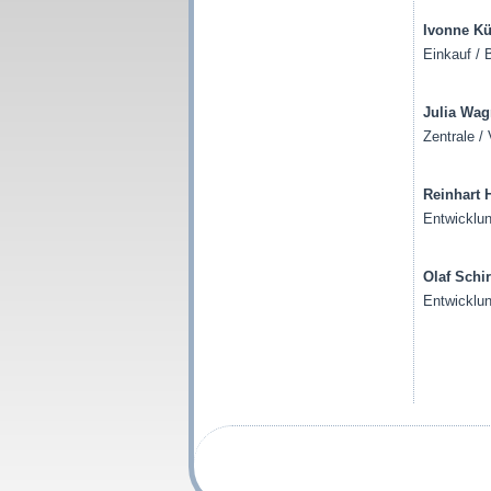
Ivonne K
Einkauf / 
Julia Wag
Zentrale / 
Reinhart 
Entwicklun
Olaf Schi
Entwicklun